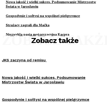
Nowa jakość i wielki sukces. Podsumowanie Mistrzostw
Świata w Jarosławiu
Gospodynie i sołtysi na wspólnej pielgrzymce
Strażacy zagrali dla Maćka
Niezwykła pasja motoryzacyjna Kacpra
ZOBACZ TAKŻ
Zobacz także
JKS zaczyna od remisu
Nowa jakość i wielki sukces. Podsumowanie
Mistrzostw Świata w Jarosławiu
Gospodynie i sołtysi na wspólnej pielgrzymce