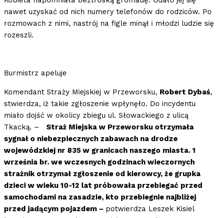
Kobieta napomniała beztroską gromadę. Udało jej się
nawet uzyskać od nich numery telefonów do rodziców. Po
rozmowach z nimi, nastrój na figle minął i młodzi ludzie się
rozeszli.
Burmistrz apeluje
Komendant Straży Miejskiej w Przeworsku,
Robert Dybaś
,
stwierdza, iż takie zgłoszenie wpłynęło. Do incydentu
miało dojść w okolicy zbiegu ul. Słowackiego z ulicą
Tkacką. –
Straż Miejska w Przeworsku otrzymała
sygnał o niebezpiecznych zabawach na drodze
wojewódzkiej nr 835 w granicach naszego miasta. 1
września br. we wczesnych godzinach wieczornych
strażnik otrzymał zgłoszenie od kierowcy, że grupka
dzieci w wieku 10-12 lat próbowała przebiegać przed
samochodami na zasadzie, kto przebiegnie najbliżej
przed jadącym pojazdem –
potwierdza Leszek Kisiel