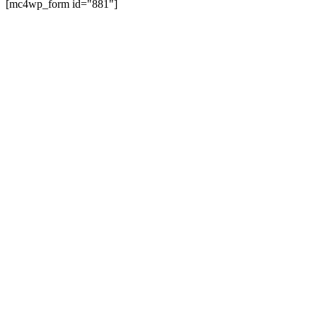
[mc4wp_form id="881"]