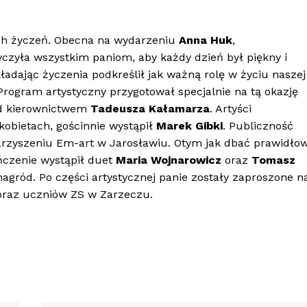
ych życzeń. Obecna na wydarzeniu
Anna Huk
,
zyła wszystkim paniom, aby każdy dzień był piękny i
ładając życzenia podkreślił jak ważną rolę w życiu naszej
 Program artystyczny przygotował specjalnie na tą okazję
od kierownictwem
Tadeusza Kałamarza
. Artyści
kobietach, gościnnie wystąpił
Marek Gibki
. Publiczność
warzyszeniu Em-art w Jarosławiu. Otym jak dbać prawidło
ńczenie wystąpił duet
Maria Wojnarowicz
oraz
Tomasz
agród. Po części artystycznej panie zostały zaproszone n
oraz uczniów ZS w Zarzeczu.