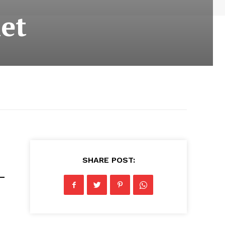
et
SHARE POST:
–