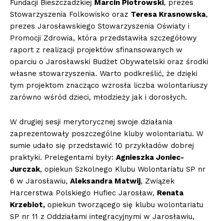
Fundacji Bieszczadzkiej
Marcin Piotrowski
, prezes
Stowarzyszenia Folkowisko oraz
Teresa Krasnowska
,
prezes Jarosławskiego Stowarzyszenia Oświaty i
Promocji Zdrowia, która przedstawiła szczegółowy
raport z realizacji projektów sfinansowanych w
oparciu o Jarosławski Budżet Obywatelski oraz środki
własne stowarzyszenia. Warto podkreślić, że dzięki
tym projektom znacząco wzrosła liczba wolontariuszy
zarówno wśród dzieci, młodzieży jak i dorosłych.
W drugiej sesji merytorycznej swoje działania
zaprezentowały poszczególne kluby wolontariatu. W
sumie udało się przedstawić 10 przykładów dobrej
praktyki. Prelegentami były:
Agnieszka Joniec-
Jurczak
, opiekun Szkolnego Klubu Wolontariatu SP nr
6 w Jarosławiu,
Aleksandra Matwij
, Związek
Harcerstwa Polskiego Hufiec Jarosław,
Renata
Krzebiot,
opiekun tworzącego się klubu wolontariatu
SP nr 11 z Oddziałami integracyjnymi w Jarosławiu,