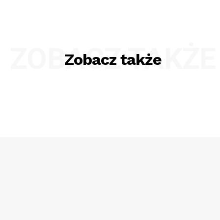
ZOBACZ TAKŻE
Zobacz także