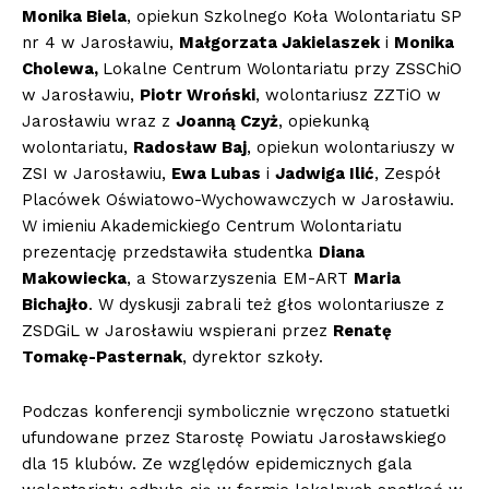
Monika Biela
, opiekun Szkolnego Koła Wolontariatu SP
nr 4 w Jarosławiu,
Małgorzata Jakielaszek
i
Monika
Cholewa,
Lokalne Centrum Wolontariatu przy ZSSChiO
w Jarosławiu,
Piotr Wroński
, wolontariusz ZZTiO w
Jarosławiu wraz z
Joanną Czyż
, opiekunką
wolontariatu,
Radosław Baj
, opiekun wolontariuszy w
ZSI w Jarosławiu,
Ewa Lubas
i
Jadwiga Ilić
, Zespół
Placówek Oświatowo-Wychowawczych w Jarosławiu.
W imieniu Akademickiego Centrum Wolontariatu
prezentację przedstawiła studentka
Diana
Makowiecka
, a Stowarzyszenia EM-ART
Maria
Bichajło
. W dyskusji zabrali też głos wolontariusze z
ZSDGiL w Jarosławiu wspierani przez
Renatę
Tomakę-Pasternak
, dyrektor szkoły.
Podczas konferencji symbolicznie wręczono statuetki
ufundowane przez Starostę Powiatu Jarosławskiego
dla 15 klubów. Ze względów epidemicznych gala