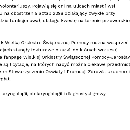
ontariuszy. Pojawią się oni na ulicach miast i wsi
 na obostrzenia Sztab 2298 działający zwykle przy
zie funkcjonował, dlatego kwestę na terenie przeworski
nak Wielką Orkiestrę Świątecznej Pomocy można wesprzeć
tucjach stanęły tekturowe puszki, do których wrzucać
na fanpage Wielkiej Orkiestry Świątecznej Pomocy-Jarosła
 są licytacje, na których nabyć można ciekawe przedmiot
kim Stowarzyszeniu Oświaty i Promocji Zdrowia uruchomi
płat.
aryngologii, otolaryngologii i diagnostyki głowy.