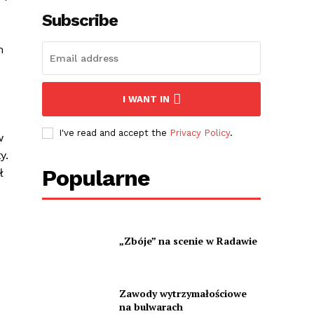
Subscribe
m
I WANT IN
I've read and accept the
Privacy Policy
.
w
y.
Popularne
ł
„Zbóje” na scenie w Radawie
Zawody wytrzymałościowe
na bulwarach