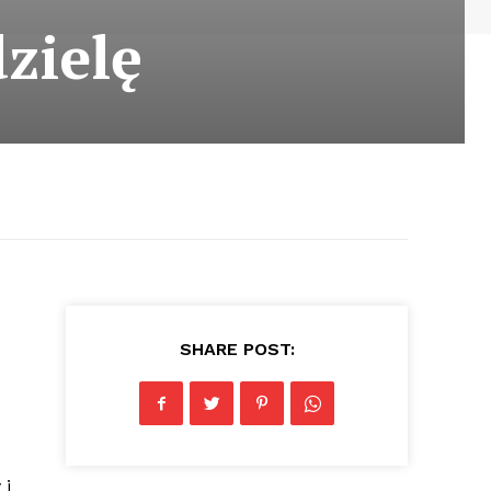
zielę
SHARE POST:
 i