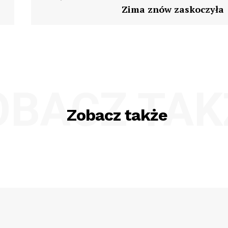
Zima znów zaskoczyła
OBACZ TAK
Zobacz także