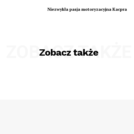
Niezwykła pasja motoryzacyjna Kacpra
ZOBACZ TAKŻE
Zobacz także