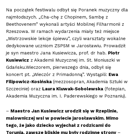
Na początek festiwalu odbył się Poranek muzyczny dla
najmłodszych. „Cha-chę z Chopinem, Sambę z
Beethovenem” wykonali artyści Mobilnej Filharmonii z
Rzeszowa. W ramach wydarzenia miały też miejsce
„Mistrzowskie lekcje śpiewu”, czyli warsztaty wokalne
dedykowane uczniom ZSPSM w Jarosławiu. Prowadził
je syn maestro Jana Kusiewicza, prof. dr hab.
Piotr
Kusiewicz
z Akademii Muzycznej im. St. Moniuszki w
Gdańsku.Wieczorem, pierwszego dnia, odbył się
koncert pt. „Wieczór z Primadonną”. Wystąpili:
Ewa
Filipowicz-Kosińska
(mezzosopran, Akademia Sztuki w
Szczecinie) oraz
Laura Kluwak-Sobolewska
(fotepian,
Akademia Muzyczna im. I. Paderewskiego w Poznaniu).
–
Maestro Jan Kusiewicz urodził się w Rzeplinie,
malowniczej wsi w powiecie jarosławskim. Mimo
tego, że jako dziecko wyjechał z rodzicami do
Torunia, zawsze bliskie mu były rodzinne strony
–