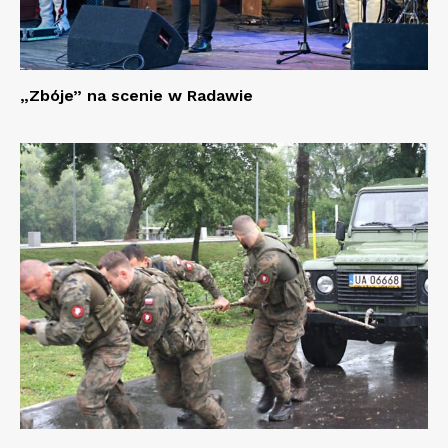
„Zbóje” na scenie w Radawie