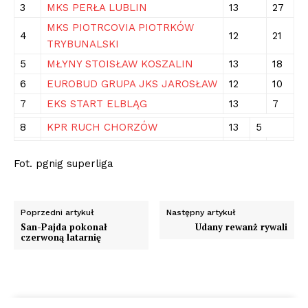
3
MKS PERŁA LUBLIN
13
27
MKS PIOTRCOVIA PIOTRKÓW
4
12
21
TRYBUNALSKI
5
MŁYNY STOISŁAW KOSZALIN
13
18
6
EUROBUD GRUPA JKS JAROSŁAW
12
10
7
EKS START ELBLĄG
13
7
8
KPR RUCH CHORZÓW
13
5
Fot. pgnig superliga
Poprzedni artykuł
Następny artykuł
San-Pajda pokonał
Udany rewanż rywali
czerwoną latarnię