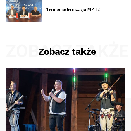
Termomodernizacja MP 12
ZOBACZ TAKŻE
Zobacz także