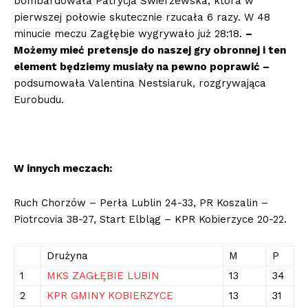
bombardowała Patrycja Świerżewska, która w
pierwszej połowie skutecznie rzucała 6 razy. W 48
minucie meczu Zagłębie wygrywało już 28:18.
–
Możemy mieć pretensje do naszej gry obronnej i ten
element będziemy musiały na pewno poprawić –
podsumowała Valentina Nestsiaruk, rozgrywająca
Eurobudu.
W innych meczach:
Ruch Chorzów – Perła Lublin 24-33, PR Koszalin –
Piotrcovia 38-27, Start Elbląg – KPR Kobierzyce 20-22.
Drużyna
M
P
1
MKS ZAGŁĘBIE LUBIN
13
34
2
KPR GMINY KOBIERZYCE
13
31