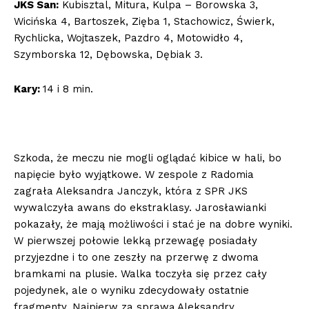
JKS San:
Kubisztal, Mitura, Kulpa – Borowska 3,
Wicińska 4, Bartoszek, Zięba 1, Stachowicz, Świerk,
Rychlicka, Wojtaszek, Pazdro 4, Motowidło 4,
Szymborska 12, Dębowska, Dębiak 3.
Kary:
14 i 8 min.
Szkoda, że meczu nie mogli oglądać kibice w hali, bo
napięcie było wyjątkowe. W zespole z Radomia
zagrała Aleksandra Janczyk, która z SPR JKS
wywalczyła awans do ekstraklasy. Jarosławianki
pokazały, że mają możliwości i stać je na dobre wyniki.
W pierwszej połowie lekką przewagę posiadały
przyjezdne i to one zeszły na przerwę z dwoma
bramkami na plusie. Walka toczyła się przez cały
pojedynek, ale o wyniku zdecydowały ostatnie
fragmenty. Najpierw za sprawą Aleksandry