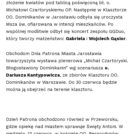
złożenie kwiatów pod tablicą poświęconą bł. o.
Michałowi Czartoryskiemu OP. Następnie w Klasztorze
OO. Dominikanów w Jarosławiu odbyła się uroczysta
Msza św. ofiarowana w intencji mieszkańców. Po
wspólnej modlitwie odbył się koncert zespołu GGDuo,
który tworzy małżeństwo:
Gabriela
i
Wojciech
Gąsior
.
Obchodom Dnia Patrona Miasta Jarosławia
towarzyszyła wystawa plenerowa „Michał Czartoryski.
Błogosławiony Dominikanin” wg scenariusza
o.
Dariusza Kantypowicza
, ze zbiorów Klasztoru OO.
Dominikanów w Warszawie. Do 30 czerwca będzie
można ją obejrzeć na terenie klasztoru.
Dzień Patrona obchodzono również w Przeworsku,
gdzie opiekę nad miastem sprawuje Święty Antoni. W
niedzielę, 13 czerwca, w kościele OO. Bernardynów