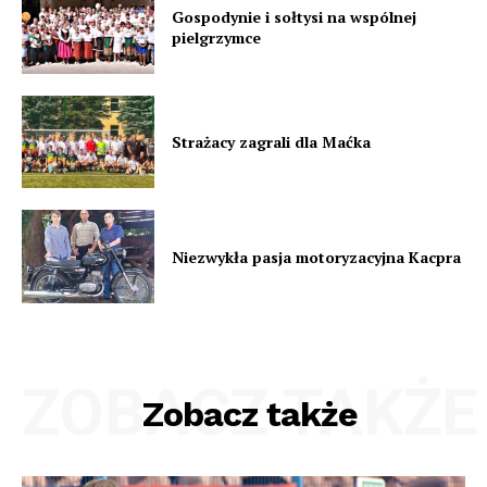
Gospodynie i sołtysi na wspólnej
pielgrzymce
Strażacy zagrali dla Maćka
Niezwykła pasja motoryzacyjna Kacpra
ZOBACZ TAKŻE
Zobacz także