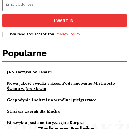
I WANT IN
I've read and accept the
Privacy Policy
.
Popularne
JKS zaczyna od remisu
Nowa jakość i wielki sukces. Podsumowanie Mistrzostw
Świata w Jarosławiu
Gospodynie i sołtysi na wspólnej pielgrzymce
Strażacy zagrali dla Maćka
Niezwykła pasja motoryzacyjna Kacpra