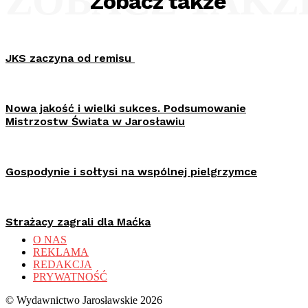
ZOBACZ TAKŻ
Zobacz także
JKS zaczyna od remisu
Nowa jakość i wielki sukces. Podsumowanie
Mistrzostw Świata w Jarosławiu
Gospodynie i sołtysi na wspólnej pielgrzymce
Strażacy zagrali dla Maćka
O NAS
REKLAMA
REDAKCJA
PRYWATNOŚĆ
© Wydawnictwo Jarosławskie 2026