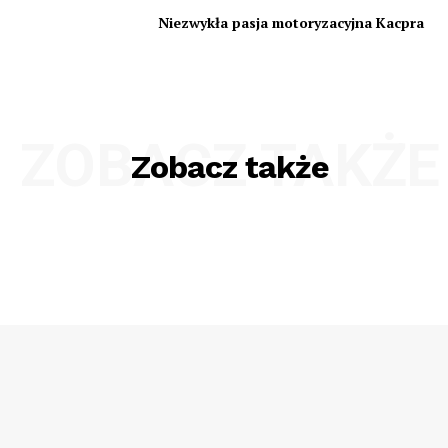
Niezwykła pasja motoryzacyjna Kacpra
ZOBACZ TAKŻE
Zobacz także