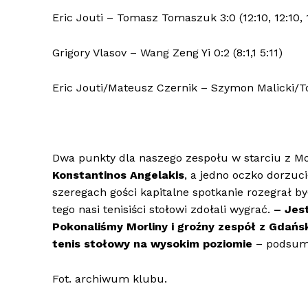
Eric Jouti – Tomasz Tomaszuk 3:0 (12:10, 12:10, 1
Grigory Vlasov – Wang Zeng Yi 0:2 (8:1,1 5:11)
Eric Jouti/Mateusz Czernik – Szymon Malicki/To
Dwa punkty dla naszego zespołu w starciu z M
Konstantinos Angelakis
, a jedno oczko dorzuc
szeregach gości kapitalne spotkanie rozegrał b
tego nasi tenisiści stołowi zdołali wygrać.
– Jes
Pokonaliśmy Morliny i groźny zespół z Gdańs
tenis stołowy na wysokim poziomie
– podsu
Fot. archiwum klubu.