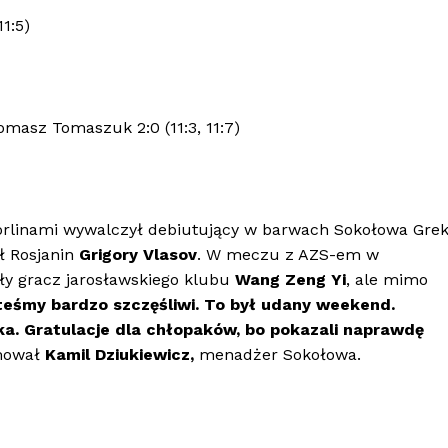
1:5)
masz Tomaszuk 2:0 (11:3, 11:7)
orlinami wywalczył debiutujący w barwach Sokołowa Gre
ił Rosjanin
Grigory Vlasov
. W meczu z AZS-em w
yły gracz jarosławskiego klubu
Wang Zeng Yi
, ale mimo
teśmy bardzo szczęśliwi. To był udany weekend.
ka. Gratulacje dla chłopaków, bo pokazali naprawdę
mował
Kamil Dziukiewicz,
menadżer Sokołowa.