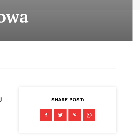
łowa
j
SHARE POST: