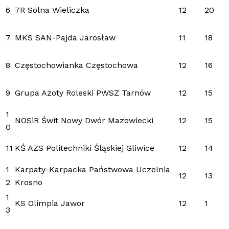
6
7R Solna Wieliczka
12
20
7
MKS SAN-Pajda Jarosław
11
18
8
Częstochowianka Częstochowa
12
16
9
Grupa Azoty Roleski PWSZ Tarnów
12
15
1
NOSiR Świt Nowy Dwór Mazowiecki
12
15
0
11
KŚ AZS Politechniki Śląskiej Gliwice
12
14
1
Karpaty-Karpacka Państwowa Uczelnia
12
13
2
Krosno
1
KS Olimpia Jawor
12
1
3