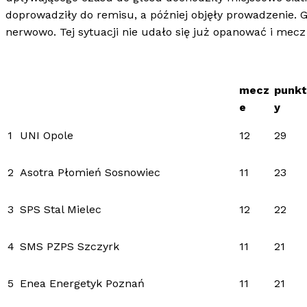
doprowadziły do remisu, a później objęły prowadzenie. G
nerwowo. Tej sytuacji nie udało się już opanować i me
mecz
punkt
e
y
1
UNI Opole
12
29
2
Asotra Płomień Sosnowiec
11
23
3
SPS Stal Mielec
12
22
4
SMS PZPS Szczyrk
11
21
5
Enea Energetyk Poznań
11
21