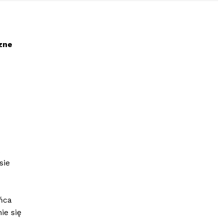
zne
.
sie
ńca
ie się