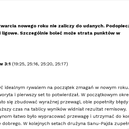
warcia nowego roku nie zaliczy do udanych. Podopiec
i ligowe. Szczególnie boleć może strata punktów w
w 3:1
(19:25, 25:16, 25:20, 25:17)
 być idealnym rywalem na początek zmagań w nowym roku
woryta i pierwszy set to potwierdzał. W początkowym okre
ało się zbudować wyraźnej przewagi, obie popełniły błędy
ższy czas na tablicy wyników widniał rezultat remisowy.
zynom łatwo było wypracować przewagę i utrzymać do ko
yle dobrego. W kolejnych setach drużyna Sanu-Pajda zupełn