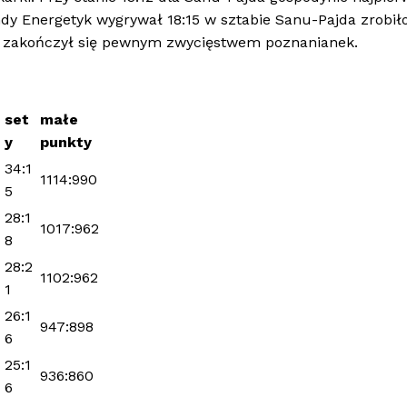
dy Energetyk wygrywał 18:15 w sztabie Sanu-Pajda zrobiło
cz zakończył się pewnym zwycięstwem poznanianek.
set
małe
y
punkty
34:1
1114:990
5
28:1
1017:962
8
28:2
1102:962
1
26:1
947:898
6
25:1
936:860
6