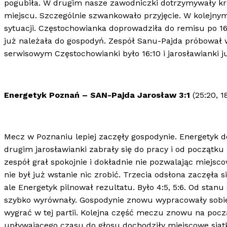
pogubiła. W drugim nasze zawodniczki dotrzymywały kr
miejscu. Szczególnie szwankowało przyjęcie. W kolejnym 
sytuacji. Częstochowianka doprowadziła do remisu po 16
już należała do gospodyń. Zespół Sanu-Pajda próbował w
serwisowym Częstochowianki było 16:10 i jarosławianki ju
Energetyk Poznań – SAN-Pajda Jarosław 3:1
(25:20, 1
Mecz w Poznaniu lepiej zaczęły gospodynie. Energetyk d
drugim jarosławianki zabrały się do pracy i od początku 
zespół grał spokojnie i dokładnie nie pozwalając miejsc
nie był już wstanie nic zrobić. Trzecia odsłona zaczęła 
ale Energetyk pilnował rezultatu. Było 4:5, 5:6. Od stanu
szybko wyrównały. Gospodynie znowu wypracowały sobie 
wygrać w tej partii. Kolejna część meczu znowu na pocz
upływającego czasu do głosu dochodziły miejscowe siatka