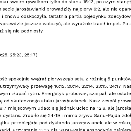
oku swoim rywalkom tylko do stanu 15:13, po czym stanę
secie jarosławianki prowadziły najpierw 6:2, ale nie opa
 i znowu odskoczyła. Ostatnia partia pojedynku zdecydow
prawdzie jeszcze walczyć, ale wyraźnie tracił impet. Po 
ż się nie podniosły.
8:25, 25:23, 25:17)
ość spokojnie wygrał pierwszego seta z różnicą 5 punktó
utrzymywały przewagę 16:12, 20:14, 22:14, 23:15, 24:17. Na
owym złapać rytm. Energetyk próbował, szarpał, ale ostat
się od skutecznego ataku jarosławianek. Nasz zespól prowa
 8:7 miejscowym udało się jednak uciec na 12:8, ale jarosł
dystans. Zrobiło się 24-19 i mimo zrywu Sanu-Pajda zdo
ątku przebiegała pod dyktando jarosławianek, ale w miar
rki. Przy stanie 13:12 dla Sanu-Pajda gospodynie najpier