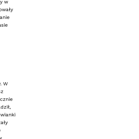
ły w
nowały
anie
asie
w. W
sz
ecznie
dził,
awianki
łały
ę
w