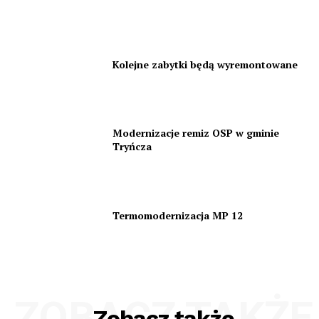
Kolejne zabytki będą wyremontowane
Modernizacje remiz OSP w gminie
Tryńcza
Termomodernizacja MP 12
ZOBACZ TAKŻE
Zobacz także