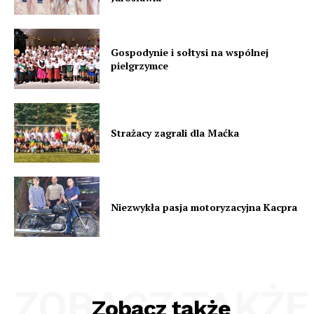
Gospodynie i sołtysi na wspólnej
pielgrzymce
Strażacy zagrali dla Maćka
Niezwykła pasja motoryzacyjna Kacpra
ZOBACZ TAKŻE
Zobacz także