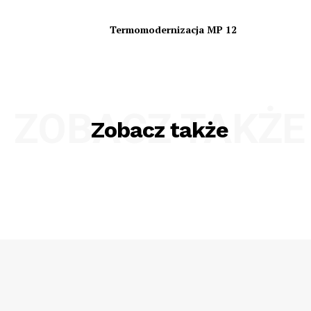
Termomodernizacja MP 12
ZOBACZ TAKŻE
Zobacz także