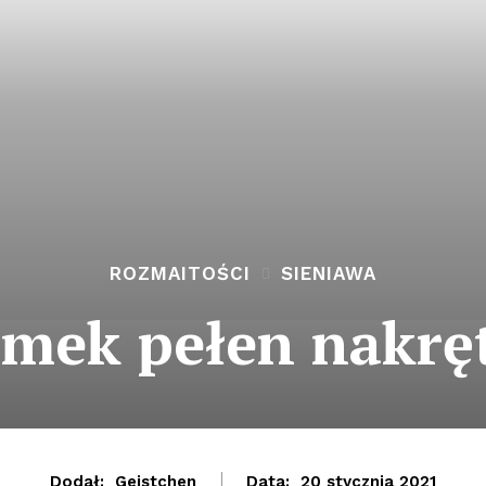
ROZMAITOŚCI
SIENIAWA
mek pełen nakrę
Dodał:
Geistchen
Data:
20 stycznia 2021