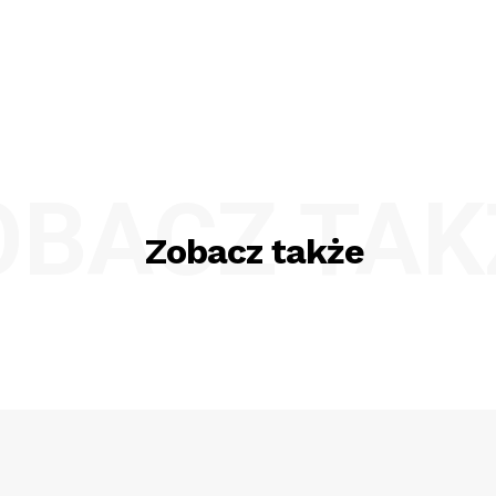
OBACZ TAK
Zobacz także