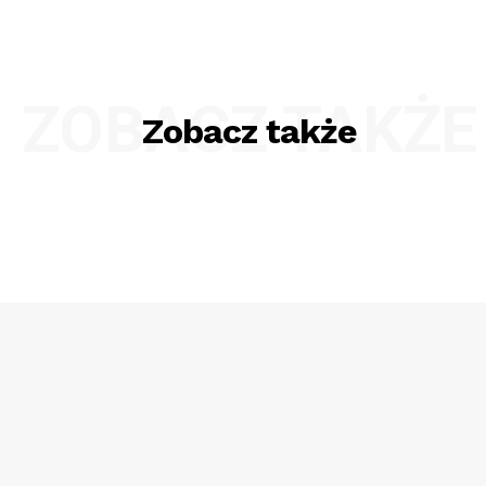
ZOBACZ TAKŻE
Zobacz także