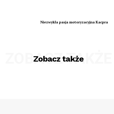
Niezwykła pasja motoryzacyjna Kacpra
ZOBACZ TAKŻE
Zobacz także