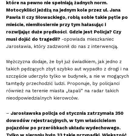
które na pewno nie spełniają żadnych norm.
Motocykliści jeżdżą na jednym kole przez ul. Jana
Pawła II czy Słowackiego, robią sobie takie pętle po
mieście, niemiłosiernie przy tym hałasując i
rozwijając duże prędkości
.
Gdzie jest Policja? Czy
musi dojść do tragedii?
-opowiada mieszkaniec
Jarosławia, który zadzwonił do nas z interwencją.
Mężczyzna dodaje, że był już świadkiem, jak jedno z
takich pędzących zbyt szybko aut wypadło z drogi i na
szczęście uderzyło tylko w budynek, a nie w mogących
tamtędy przechodzić ludzi. Proponuje, by policjanci
również na terenie miasta „łapali” na radar takich
nieodpowiedzialnych kierowców.
–
Jarosławska policja od stycznia zatrzymała 350
dowodów rejestracyjnych, w tym właścicielom
pojazdów po przeróbkach układu wydechowego.
Tylko w sierpniu
było 33 takie przypadki. Większość