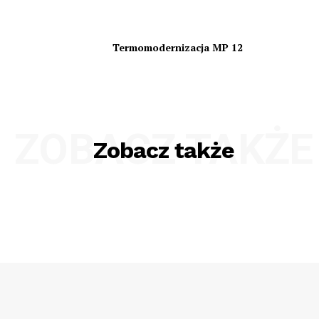
Termomodernizacja MP 12
ZOBACZ TAKŻE
Zobacz także