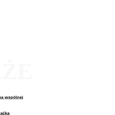
KŻE
na wspólnej
Maćka