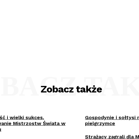
BACZ TA
Zobacz także
ć i wielki sukces.
Gospodynie i sołtysi 
nie Mistrzostw Świata w
pielgrzymce
u
Strażacy zagrali dla 