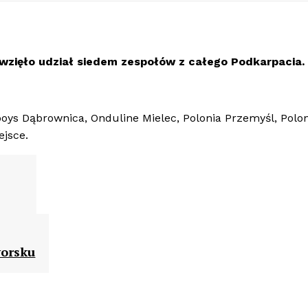
 wzięło udział siedem zespołów z całego Podkarpacia.
oys Dąbrownica, Onduline Mielec, Polonia Przemyśl, Polon
ejsce.
worsku