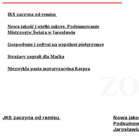
JKS zaczyna od remisu
Nowa jakość i wielki sukces. Podsumowanie
Mistrzostw Świata w Jarosławiu
Gospodynie i sołtysi na wspólnej pielgrzymce
Strażacy zagrali dla Maćka
Niezwykła pasja motoryzacyjna Kacpra
ZO
JKS zaczyna od remisu
Nowa jakoś
Podsumowa
Jarosławi