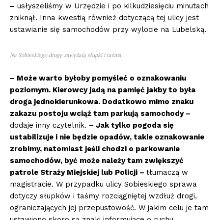
–
usłyszeliśmy w Urzędzie i po kilkudziesięciu minutach
zniknął. Inna kwestią również dotyczącą tej ulicy jest
ustawianie się samochodów przy wylocie na Lubelską.
Na Sobieskiego drogę zawężają słupki i taśma.
– Może warto byłoby pomyśleć o oznakowaniu
poziomym. Kierowcy jadą na pamięć jakby to była
droga jednokierunkowa. Dodatkowo mimo znaku
zakazu postoju wciąż tam parkują samochody –
dodaje inny czytelnik.
– Jak tylko pogoda się
ustabilizuje i nie będzie opadów, takie oznakowanie
zrobimy, natomiast jeśli chodzi o parkowanie
samochodów, być może należy tam zwiększyć
patrole Straży Miejskiej lub Policji –
tłumaczą w
magistracie. W przypadku ulicy Sobieskiego sprawa
dotyczy słupków i taśmy rozciągniętej wzdłuż drogi,
ograniczających jej przepustowość. W jakim celu je tam
ustawiono skoro są znaki informujące o ruchu