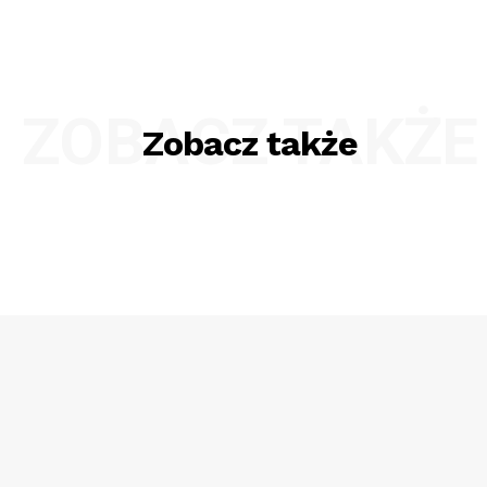
ZOBACZ TAKŻE
Zobacz także