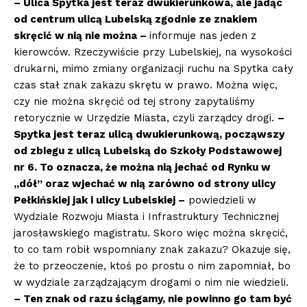
– Ulica Spytka jest teraz dwukierunkowa, ale jadąc
od centrum ulicą Lubelską zgodnie ze znakiem
skręcić w nią nie można –
informuje nas jeden z
kierowców. Rzeczywiście przy Lubelskiej, na wysokości
drukarni, mimo zmiany organizacji ruchu na Spytka cały
czas stał znak zakazu skrętu w prawo. Można więc,
czy nie można skręcić od tej strony zapytaliśmy
retorycznie w Urzędzie Miasta, czyli zarządcy drogi.
–
Spytka jest teraz ulicą dwukierunkową, począwszy
od zbiegu z ulicą Lubelską do Szkoły Podstawowej
nr 6. To oznacza, że można nią jechać od Rynku w
„dół” oraz wjechać w nią zarówno od strony ulicy
Pełkińskiej jak i ulicy Lubelskiej –
powiedzieli w
Wydziale Rozwoju Miasta i Infrastruktury Technicznej
jarosławskiego magistratu. Skoro więc można skręcić,
to co tam robił wspomniany znak zakazu? Okazuje się,
że to przeoczenie, ktoś po prostu o nim zapomniał, bo
w wydziale zarządzającym drogami o nim nie wiedzieli.
– Ten znak od razu ściągamy, nie powinno go tam być