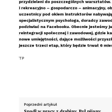
przydzieleni do poszczególnych warsztatów. 
i rekreacyjno – gospodarczo – animacyjny, o
uczestnicy pod okiem instruktorów nabywają
specjalistycznym psychologa, doradcy zawo
podziwiać na Facebooku. Obecnie jesteśmy już
reintegracji społecznej i zawodowej, gdzie 
nowe umiejętności, dające możliwości przysz
jeszcze trzeci etap, który będzie trwał 6 mie
TP
Poprzedni artykuł
Spadł w pracy z drabiny. Był pijany