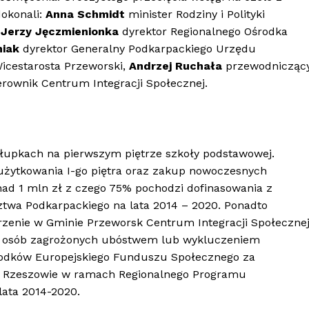
okonali:
Anna Schmidt
minister Rodziny i Polityki
,
Jerzy Jęczmienionka
dyrektor Regionalnego Ośrodka
niak
dyrektor Generalny Podkarpackiego Urzędu
icestarosta Przeworski,
Andrzej Ruchała
przewodnicząc
erownik Centrum Integracji Społecznej.
ałupkach na pierwszym piętrze szkoły podstawowej.
ytkowania I-go piętra oraz zakup nowoczesnych
ad 1 mln zł z czego 75% pochodzi dofinasowania z
wa Podkarpackiego na lata 2014 – 2020. Ponadto
rzenie w Gminie Przeworsk Centrum Integracji Społeczne
ji osób zagrożonych ubóstwem lub wykluczeniem
środków Europejskiego Funduszu Społecznego za
 Rzeszowie w ramach Regionalnego Programu
ata 2014-2020.