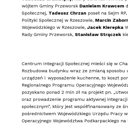
wójtem Gminy Przeworsk
Danielem Krawcem
d
Społecznej,
Tadeusz Chrzan
poseł na Sejm RP
Polityki Społecznej w Rzeszowie,
Marcin Zabor
Wojewódzkiego w Rzeszowie,
Jacek Kierepka
W
Rady Gminy Przeworsk,
Stanisław Strączek
ki
Centrum Integracji Społecznej mieści się w Ch
Rozbudowa budynku wraz ze zmianą sposobu uż
urządzeń i wyposażenie kuchenne, to koszt pon
Regionalnego Programu Operacyjnego Województ
pozyskano ponad 2 mln zł na projekt pn. „Utwo
oraz prowadzenie programu aktywnej integrac
społecznym”, który jest współfinansowany ze 
pośrednictwem Wojewódzkiego Urzędu Pracy w
Operacyjnego Województwa Podkarpackiego na l