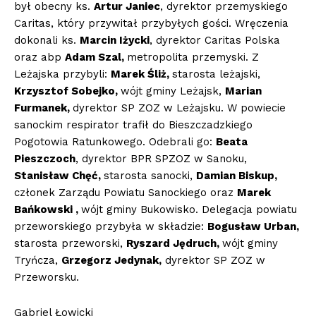
był obecny ks.
Artur Janiec
, dyrektor przemyskiego
Caritas, który przywitał przybyłych gości. Wręczenia
dokonali ks.
Marcin Iżycki
, dyrektor Caritas Polska
oraz abp
Adam Szal,
metropolita przemyski. Z
Leżajska przybyli:
Marek Śliż,
starosta leżajski,
Krzysztof Sobejko,
wójt gminy Leżajsk,
Marian
Furmanek,
dyrektor SP ZOZ w Leżajsku. W powiecie
sanockim respirator trafił do Bieszczadzkiego
Pogotowia Ratunkowego. Odebrali go:
Beata
Pieszczoch
, dyrektor BPR SPZOZ w Sanoku,
Stanisław Chęć,
starosta sanocki,
Damian Biskup,
członek Zarządu Powiatu Sanockiego oraz
Marek
Bańkowski ,
wójt gminy Bukowisko. Delegacja powiatu
przeworskiego przybyła w składzie:
Bogusław Urban,
starosta przeworski,
Ryszard Jędruch,
wójt gminy
Tryńcza,
Grzegorz Jedynak,
dyrektor SP ZOZ w
Przeworsku.
Gabriel Łowicki