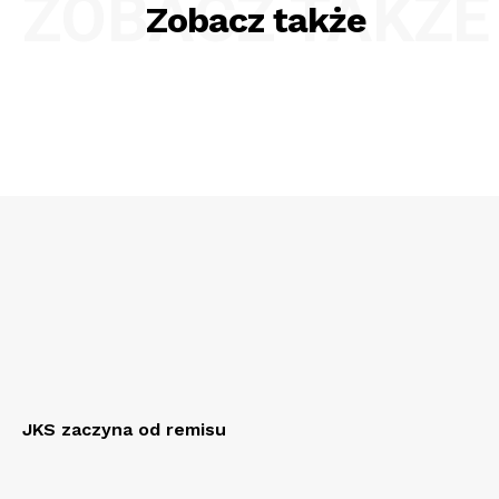
ZOBACZ TAKŻE
Zobacz także
JKS zaczyna od remisu