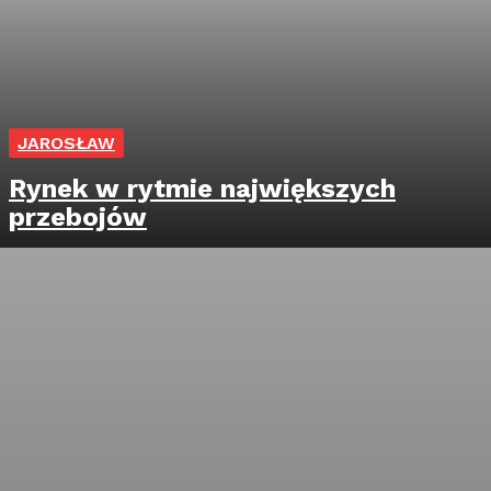
JAROSŁAW
Rynek w rytmie największych
przebojów