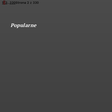
1
2
3
...
330
Strona 2 z 330
Popularne