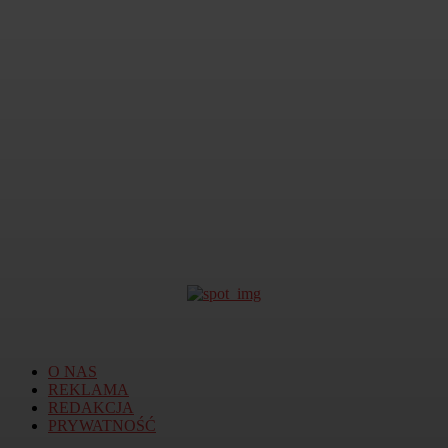
Strażacy wesprą program
szczepień
20 Stycznia 2021
O NAS
REKLAMA
REDAKCJA
PRYWATNOŚĆ