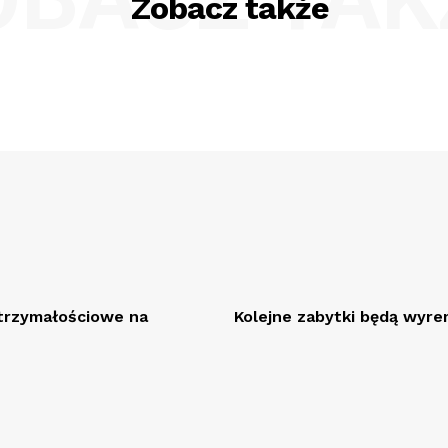
Zobacz także
rzymałościowe na
Kolejne zabytki będą wy