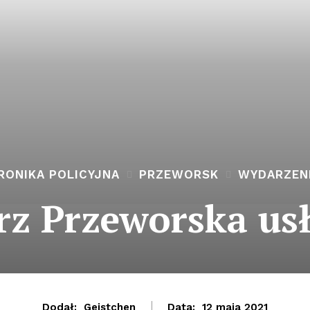
RONIKA POLICYJNA
PRZEWORSK
WYDARZEN
rz Przeworska us
Dodał:
Geistchen
Data:
12 maja 2021