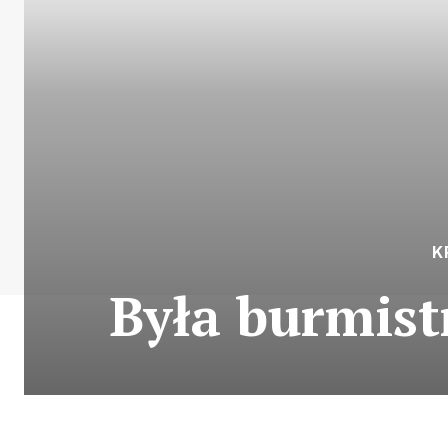
K
Była burmist