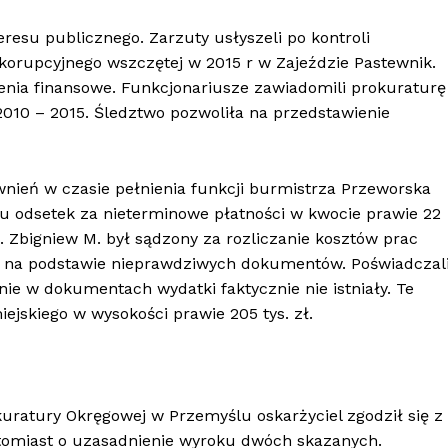
resu publicznego. Zarzuty usłyszeli po kontroli
korupcyjnego wszczętej w 2015 r w Zajeździe Pastewnik.
enia finansowe. Funkcjonariusze zawiadomili prokuraturę
2010 – 2015. Śledztwo pozwoliła na przedstawienie
wnień w czasie pełnienia funkcji burmistrza Przeworska
u odsetek za nieterminowe płatności w kwocie prawie 22
a. Zbigniew M. był sądzony za rozliczanie kosztów prac
 na podstawie nieprawdziwych dokumentów. Poświadczal
nie w dokumentach wydatki faktycznie nie istniały. Te
jskiego w wysokości prawie 205 tys. zł.
kuratury Okręgowej w Przemyślu oskarżyciel zgodził się z
atomiast o uzasadnienie wyroku dwóch skazanych.