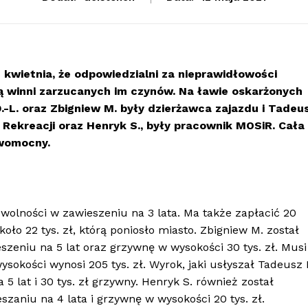
kwietnia, że odpowiedzialni za nieprawidłowości
 winni zarzucanych im czynów. Na ławie oskarżonych
.-L. oraz Zbigniew M. były dzierżawca zajazdu i Tadeu
i Rekreacji oraz Henryk S., były pracownik MOSiR. Cała
awomocny.
wolności w zawieszeniu na 3 lata. Ma także zapłacić 20
oło 22 tys. zł, którą poniosło miasto. Zbigniew M. został
szeniu na 5 lat oraz grzywnę w wysokości 30 tys. zł. Musi
ysokości wynosi 205 tys. zł. Wyrok, jaki usłyszał Tadeusz 
5 lat i 30 tys. zł grzywny. Henryk S. również został
zaniu na 4 lata i grzywnę w wysokości 20 tys. zł.