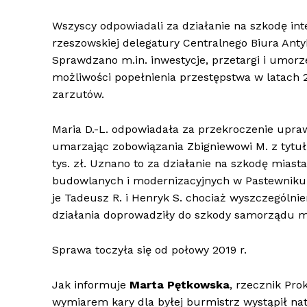
Wszyscy odpowiadali za działanie na szkodę inte
rzeszowskiej delegatury Centralnego Biura Anty
Sprawdzano m.in. inwestycje, przetargi i umorz
możliwości popełnienia przestępstwa w latach 
zarzutów.
Maria D.-L. odpowiadała za przekroczenie upra
umarzając zobowiązania Zbigniewowi M. z tytuł
tys. zł. Uznano to za działanie na szkodę miast
budowlanych i modernizacyjnych w Pastewniku
je Tadeusz R. i Henryk S. chociaż wyszczególnie
działania doprowadziły do szkody samorządu mie
Sprawa toczyła się od połowy 2019 r.
Jak informuje
Marta Pętkowska
, rzecznik Pro
wymiarem kary dla byłej burmistrz wystąpił n