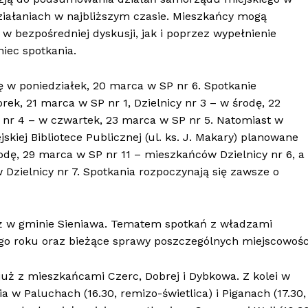
ziałaniach w najbliższym czasie. Mieszkańcy mogą
w bezpośredniej dyskusji, jak i poprzez wypełnienie
niec spotkania.
ę w poniedziałek, 20 marca w SP nr 6. Spotkanie
ek, 21 marca w SP nr 1, Dzielnicy nr 3 – w środę, 22
 nr 4 – w czwartek, 23 marca w SP nr 5. Natomiast w
kiej Bibliotece Publicznej (ul. ks. J. Makary) planowane
odę, 29 marca w SP nr 11 – mieszkańców Dzielnicy nr 6, a
Dzielnicy nr 7. Spotkania rozpoczynają się zawsze o
ż w gminie Sieniawa. Tematem spotkań z władzami
 roku oraz bieżące sprawy poszczególnych miejscowośc
 już z mieszkańcami Czerc, Dobrej i Dybkowa. Z kolei w
a w Paluchach (16.30, remizo-świetlica) i Piganach (17.30,