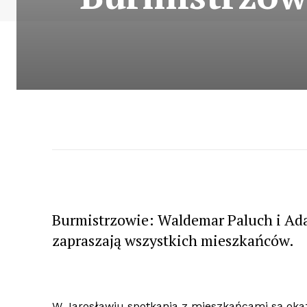
Burmistrzowie: Waldemar Paluch i Ada
zapraszają wszystkich mieszkańców.
W Jarosławiu spotkania z mieszkańcami są ok