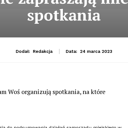
spotkania
Dodał:
Redakcja
Data:
24 marca 2023
m Woś organizują spotkania, na które
azją do podsumowania działań samorządu miejskiego w