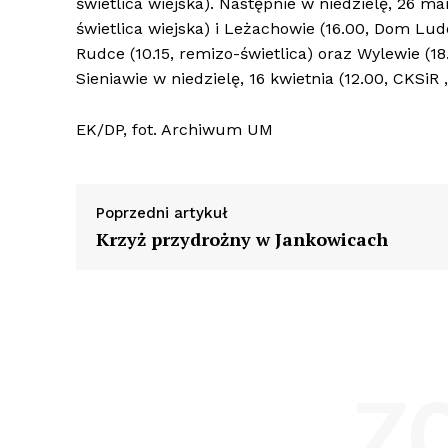
świetlica wiejska). Następnie w niedzielę, 26 m
świetlica wiejska) i Leżachowie (16.00, Dom Lud
Rudce (10.15, remizo-świetlica) oraz Wylewie (1
Sieniawie w niedzielę, 16 kwietnia (12.00, CKSiR 
EK/DP, fot. Archiwum UM
Poprzedni artykuł
Krzyż przydrożny w Jankowicach
Z