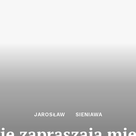
JAROSŁAW
SIENIAWA
ie zapraszają mi