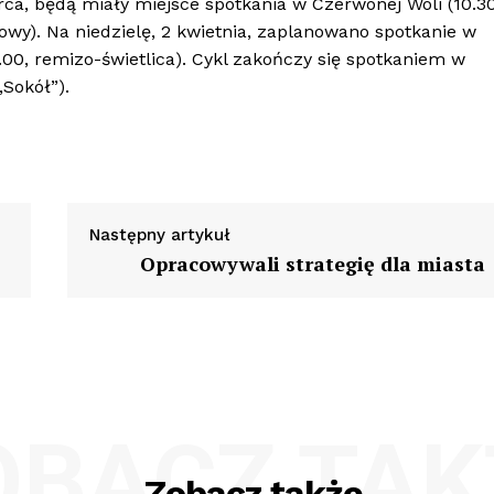
arca, będą miały miejsce spotkania w Czerwonej Woli (10.30
owy). Na niedzielę, 2 kwietnia, zaplanowano spotkanie w
8.00, remizo-świetlica). Cykl zakończy się spotkaniem w
„Sokół”).
Następny artykuł
Opracowywali strategię dla miasta
OBACZ TAK
Zobacz także