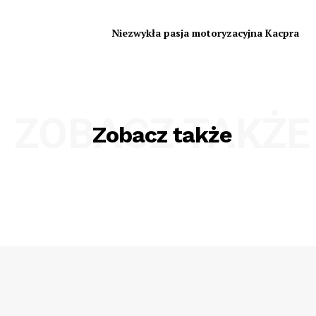
Niezwykła pasja motoryzacyjna Kacpra
ZOBACZ TAKŻE
Zobacz także