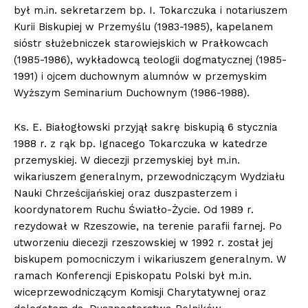
był m.in. sekretarzem bp. I. Tokarczuka i notariuszem
Kurii Biskupiej w Przemyślu (1983-1985), kapelanem
sióstr służebniczek starowiejskich w Prałkowcach
(1985-1986), wykładowcą teologii dogmatycznej (1985-
1991) i ojcem duchownym alumnów w przemyskim
Wyższym Seminarium Duchownym (1986-1988).
Ks. E. Białogłowski przyjął sakrę biskupią 6 stycznia
1988 r. z rąk bp. Ignacego Tokarczuka w katedrze
przemyskiej. W diecezji przemyskiej był m.in.
wikariuszem generalnym, przewodniczącym Wydziału
Nauki Chrześcijańskiej oraz duszpasterzem i
koordynatorem Ruchu Światło-Życie. Od 1989 r.
rezydował w Rzeszowie, na terenie parafii farnej. Po
utworzeniu diecezji rzeszowskiej w 1992 r. został jej
biskupem pomocniczym i wikariuszem generalnym. W
ramach Konferencji Episkopatu Polski był m.in.
wiceprzewodniczącym Komisji Charytatywnej oraz