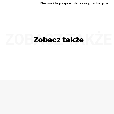
Niezwykła pasja motoryzacyjna Kacpra
ZOBACZ TAKŻE
Zobacz także