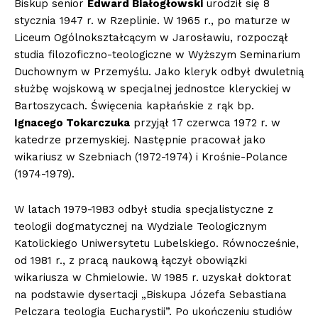
Biskup senior
Edward Białogłowski
urodził się 8
stycznia 1947 r. w Rzeplinie. W 1965 r., po maturze w
Liceum Ogólnokształcącym w Jarosławiu, rozpoczął
studia filozoficzno-teologiczne w Wyższym Seminarium
Duchownym w Przemyślu. Jako kleryk odbył dwuletnią
służbę wojskową w specjalnej jednostce kleryckiej w
Bartoszycach. Święcenia kapłańskie z rąk bp.
Ignacego Tokarczuka
przyjął 17 czerwca 1972 r. w
katedrze przemyskiej. Następnie pracował jako
wikariusz w Szebniach (1972-1974) i Krośnie-Polance
(1974-1979).
W latach 1979-1983 odbył studia specjalistyczne z
teologii dogmatycznej na Wydziale Teologicznym
Katolickiego Uniwersytetu Lubelskiego. Równocześnie,
od 1981 r., z pracą naukową łączył obowiązki
wikariusza w Chmielowie. W 1985 r. uzyskał doktorat
na podstawie dysertacji „Biskupa Józefa Sebastiana
Pelczara teologia Eucharystii”. Po ukończeniu studiów