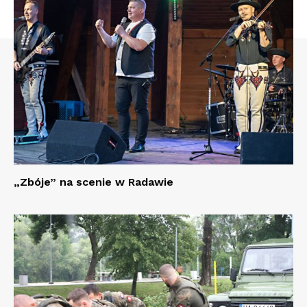
„Zbóje” na scenie w Radawie