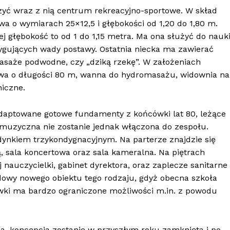
zyć wraz z nią centrum rekreacyjno-sportowe. W skład
wa o wymiarach 25×12,5 i głębokości od 1,20 do 1,80 m.
ej głębokość to od 1 do 1,15 metra. Ma ona służyć do nauk
rygujących wady postawy. Ostatnia niecka ma zawierać
asaże podwodne, czy „dziką rzekę”. W założeniach
rowa o długości 80 m, wanna do hydromasażu, widownia na
niczne.
daptowane gotowe fundamenty z końcówki lat 80, leżące
 muzyczna nie zostanie jednak włączona do zespołu.
nkiem trzykondygnacyjnym. Na parterze znajdzie się
ą, sala koncertowa oraz sala kameralna. Na piętrach
 nauczycielki, gabinet dyrektora, oraz zaplecze sanitarne 
owy nowego obiektu tego rodzaju, gdyż obecna szkoła
i ma bardzo ograniczone możliwości m.in. z powodu
a, koncepcja zostanie w przyszłym roku zamknięta i po