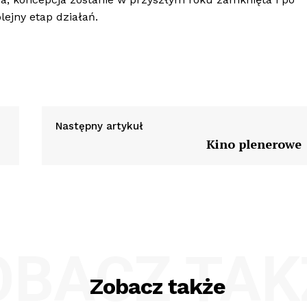
ejny etap działań.
Następny artykuł
Kino plenerowe
OBACZ TAK
Zobacz także