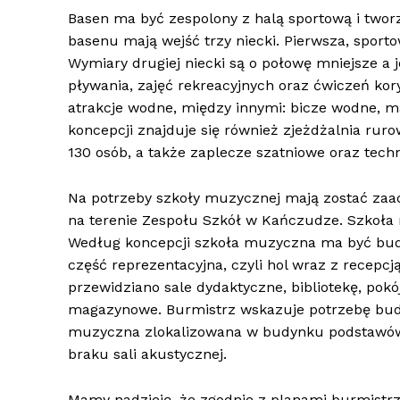
Basen ma być zespolony z halą sportową i twor
basenu mają wejść trzy niecki. Pierwsza, sporto
Wymiary drugiej niecki są o połowę mniejsze a j
pływania, zajęć rekreacyjnych oraz ćwiczeń ko
atrakcje wodne, między innymi: bicze wodne, m
koncepcji znajduje się również zjeżdżalnia ru
130 osób, a także zaplecze szatniowe oraz tech
Na potrzeby szkoły muzycznej mają zostać zaa
na terenie Zespołu Szkół w Kańczudze. Szkoła
Według koncepcji szkoła muzyczna ma być budy
część reprezentacyjna, czyli hol wraz z recepcj
przewidziano sale dydaktyczne, bibliotekę, pokój
magazynowe. Burmistrz wskazuje potrzebę bud
muzyczna zlokalizowana w budynku podstawówk
braku sali akustycznej.
Mamy nadzieję, że zgodnie z planami burmistrz