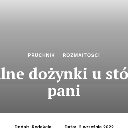
PRUCHNIK
ROZMAITOŚCI
lne dożynki u st
pani
Dodał:
Redakcja
Data:
2 września 2022