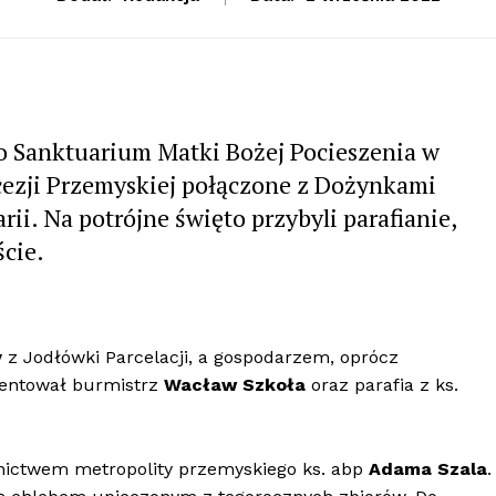
do Sanktuarium Matki Bożej Pocieszenia w
ezji Przemyskiej połączone z Dożynkami
ii. Na potrójne święto przybyli parafianie,
cie.
y
z Jodłówki Parcelacji, a gospodarzem, oprócz
ezentował burmistrz
Wacław Szkoła
oraz parafia z ks.
nictwem metropolity przemyskiego ks. abp
Adama Szala
.