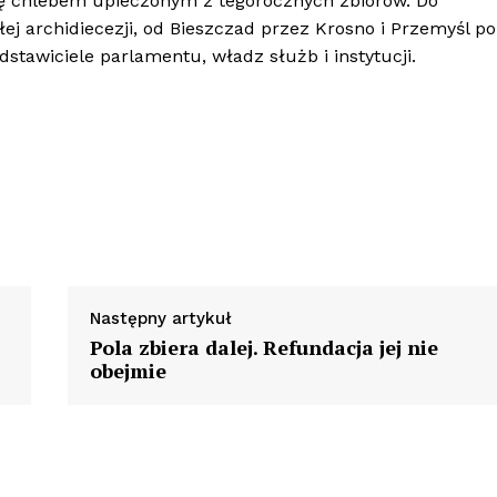
się chlebem upieczonym z tegorocznych zbiorów. Do
ej archidiecezji, od Bieszczad przez Krosno i Przemyśl po
dstawiciele parlamentu, władz służb i instytucji.
Następny artykuł
Pola zbiera dalej. Refundacja jej nie
obejmie