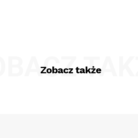
OBACZ TAK
Zobacz także