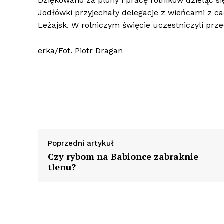
Dziękowano za plony i pracę rolników dzieląc 
Jodłówki przyjechały delegacje z wieńcami z cał
Leżajsk. W rolniczym święcie uczestniczyli prze
erka/Fot. Piotr Dragan
Poprzedni artykuł
Czy rybom na Babionce zabraknie
tlenu?