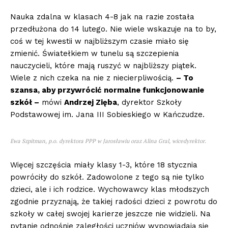
Nauka zdalna w klasach 4-8 jak na razie została
przedłużona do 14 lutego. Nie wiele wskazuje na to by,
coś w tej kwestii w najbliższym czasie miało się
zmienić. Światełkiem w tunelu są szczepienia
nauczycieli, które mają ruszyć w najbliższy piątek.
Wiele z nich czeka na nie z niecierpliwością.
– To
szansa, aby przywrócić normalne funkcjonowanie
szkół –
mówi
Andrzej Zięba
, dyrektor Szkoły
Podstawowej im. Jana III Sobieskiego w Kańczudze.
Ewa Szpitman, p.o. dyrektora PPP w Jarosławiu oraz Alina Gral, wicedyrektor.
Więcej szczęścia miały klasy 1-3, które 18 stycznia
powróciły do szkół. Zadowolone z tego są nie tylko
dzieci, ale i ich rodzice. Wychowawcy klas młodszych
zgodnie przyznają, że takiej radości dzieci z powrotu do
szkoły w całej swojej karierze jeszcze nie widzieli. Na
pytanie odnośnie zaległości uczniów wypowiadają się