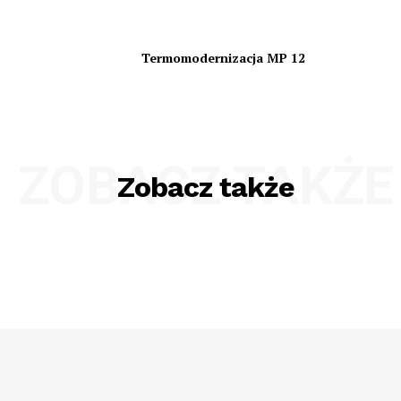
Termomodernizacja MP 12
ZOBACZ TAKŻE
Zobacz także