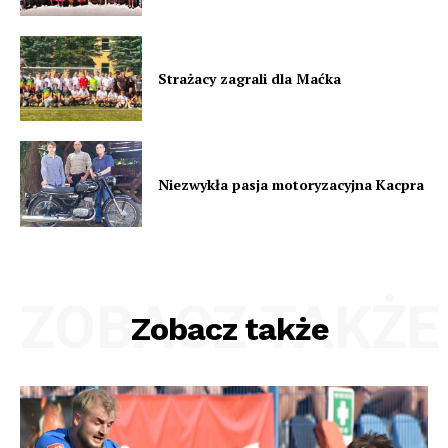
Strażacy zagrali dla Maćka
Niezwykła pasja motoryzacyjna Kacpra
ZOBACZ TAKŻE
Zobacz także