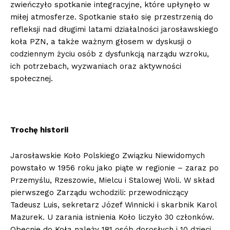
zwieńczyło spotkanie integracyjne, które upłynęło w
miłej atmosferze. Spotkanie stało się przestrzenią do
refleksji nad długimi latami działalności jarosławskiego
koła PZN, a także ważnym głosem w dyskusji o
codziennym życiu osób z dysfunkcją narządu wzroku,
ich potrzebach, wyzwaniach oraz aktywności
społecznej.
Trochę historii
Jarosławskie Koło Polskiego Związku Niewidomych
powstało w 1956 roku jako piąte w regionie – zaraz po
Przemyślu, Rzeszowie, Mielcu i Stalowej Woli. W skład
pierwszego Zarządu wchodzili: przewodniczący
Tadeusz Luis, sekretarz Józef Winnicki i skarbnik Karol
Mazurek. U zarania istnienia Koło liczyło 30 członków.
Obecnie do Koła należy 181 osób dorosłych i 10 dzieci.