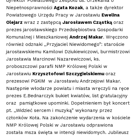
dyrektor Powiatowego Zespołu ds. Orzekania o
Niepełnosprawności
Agata Kozak
, a także dyrektor
Powiatowego Urzędu Pracy w Jarosławiu
Ewelina
Olejarz
wraz z zastępcą
Jarosławem Cząstką
oraz
prezes jarosławskiego Przedsiębiostwa Gospodarki
Komunalnej i Mieszkaniowej
Andrzej Makar
. Wręczono
również odznaki ,,Przyjaciel Niewidomego”: staroście
jarosławskiemu Kamilowi Dziukiewiczowi, burmistrzowi
Jarosławia Marcinowi Nazarewiczowi, ks.
proboszczowi parafii NMP Królowej Polski w
Jarosławiu
Krzysztofowi Szczygielskiemu
oraz
prezesowi PGKiM w Jarosławiu Andrzejowi Makar.
Następnie włodarze powiatu i miasta wręczyli na ręce
prezes E.Bednarczyk bukiet kwiatów, list gratulacyjny
oraz pamiątkowe upominki. Dopełnieniem był koncert
pt. ,,Widzieć sercem i muzyką” wykonany przez
członków Koła. Na zakończenie wydarzenia w kościele
NMP Królowej Polski w Jarosławiu odprawiona
została msza święta w intencji niewidomych. Jubileusz