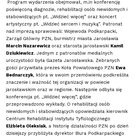
Program wydarzenia obejmował, m.in konferencję
poświęconą diagnozie, rehabilitacji osób niewidomych i
słabowidzących pt. ,,Widzieć więcej” oraz koncert
artystyczny pt. ,,Widzieć sercem i muzyką”. Patronat
nad imprezą sprawowali: Wojewoda Podkarpacki,
Zarząd Główny PZN, burmistrz miasta Jarosławia
Marcin Nazarewicz
oraz starosta jarosławski
Kamil
Dziukiewicz
. Jednym z patronatów medialnych
uroczystości była Gazeta Jarosławska. Zebranych
gości przywitała prezes Koła Powiatowego PZN
Ewa
Bednarczyk
, która w swoim przemówieniu podkreśliła
znaczenie i ważność tej organizacji w powiecie
jarosławskim oraz w regionie. Następnie odbyła się
konferencja pt. ,,Widzieć więcej”, gdzie
przeprowadzono wykłady. O rehabilitacji osób
niewidomych i słabowidzących opowiedziała kierownik
Centrum Rehabilitacji Instytutu Tyflologicznego
Elżbieta Oleksiak
, a historię działalności PZN po dzień
dzisiejszy przybliżyła dyrektor Biura Podkarpackiego