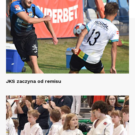
JKS zaczyna od remisu