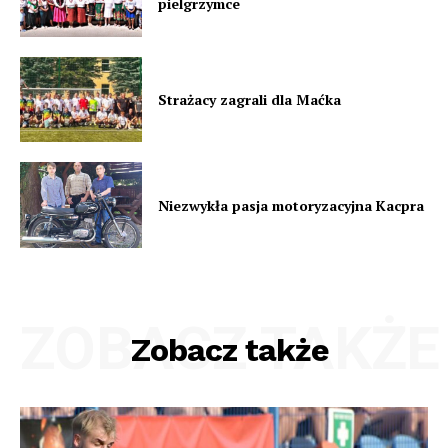
pielgrzymce
Strażacy zagrali dla Maćka
Niezwykła pasja motoryzacyjna Kacpra
ZOBACZ TAKŻE
Zobacz także